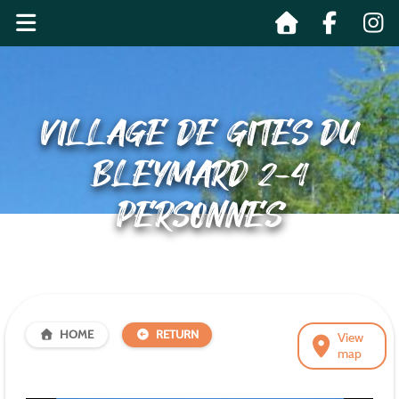
VILLAGE DE GITES DU
BLEYMARD 2-4
PERSONNES
HOME
RETURN
View
map