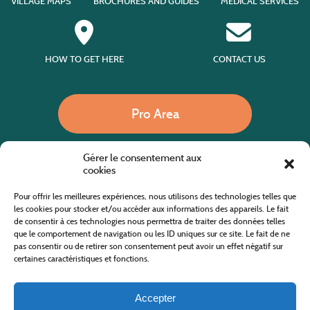
VILLAGE MAPS
BROCHURES AND GUIDES
MEDICAL SERVICES
HOW TO GET HERE
CONTACT US
Pro Area
Gérer le consentement aux
Call us
cookies
Pour offrir les meilleures expériences, nous utilisons des technologies telles que
les cookies pour stocker et/ou accéder aux informations des appareils. Le fait
de consentir à ces technologies nous permettra de traiter des données telles
Website co-financed by the European Agricultural Fund for Rural Development
Europe invests in rural areas
que le comportement de navigation ou les ID uniques sur ce site. Le fait de ne
pas consentir ou de retirer son consentement peut avoir un effet négatif sur
certaines caractéristiques et fonctions.
Accepter