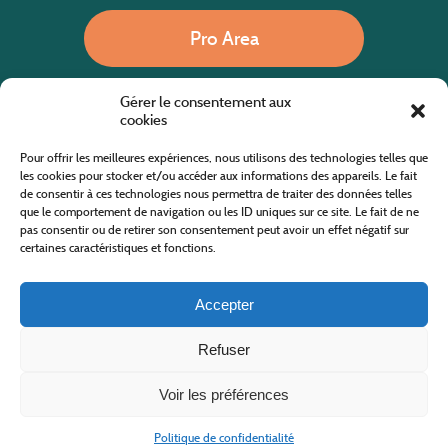
Pro Area
Gérer le consentement aux
Call us
cookies
Pour offrir les meilleures expériences, nous utilisons des technologies telles que
les cookies pour stocker et/ou accéder aux informations des appareils. Le fait
de consentir à ces technologies nous permettra de traiter des données telles
Website co-financed by the European Agricultural Fund for Rural Development
Europe invests in rural areas
que le comportement de navigation ou les ID uniques sur ce site. Le fait de ne
pas consentir ou de retirer son consentement peut avoir un effet négatif sur
certaines caractéristiques et fonctions.
Accepter
Refuser
All rights reserved
Cévennes Tourism Office in Mount Lozère
2019/2026 -
Terms and condition
-
Privacy Policy
-
Site map
-
Contact us
Design and Development
AFA-Multimedia
-
Lozère
Voir les préférences
Politique de confidentialité