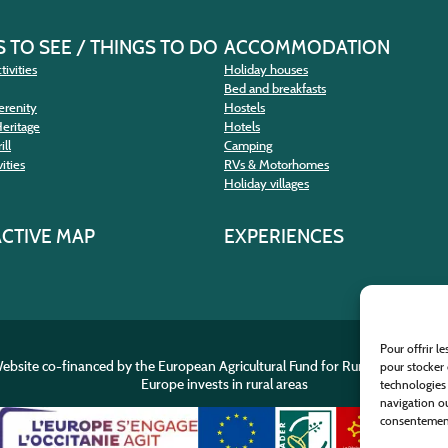
 TO SEE / THINGS TO DO
ACCOMMODATION
tivities
Holiday houses
Bed and breakfasts
erenity
Hostels
Heritage
Hotels
ill
Camping
ities
RVs & Motorhomes
Holiday villages
ACTIVE MAP
EXPERIENCES
Pour offrir l
ebsite co-financed by the European Agricultural Fund for Rural Developme
pour stocker 
Europe invests in rural areas
technologies
navigation ou
consentement 