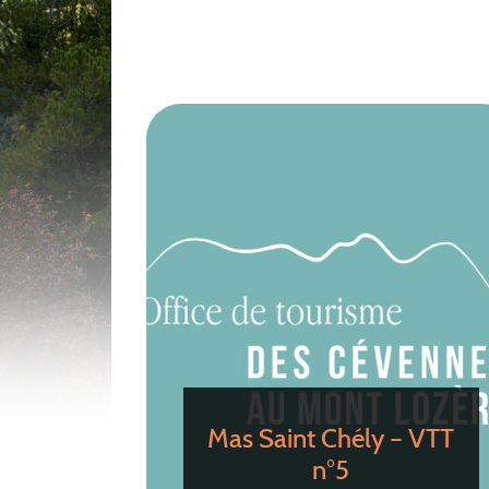
Mas Saint Chély – VTT
n°5