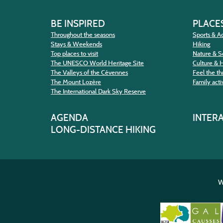
BE INSPIRED
PLACES
Throughout the seasons
Sports & Ac
Stays & Weekends
Hiking
Top places to visit
Nature & S
The UNESCO World Heritage Site
Culture & 
The Valleys of the Cévennes
Feel the thr
The Mount Lozère
Family activ
The International Dark Sky Reserve
AGENDA
INTER
LONG-DISTANCE HIKING
W