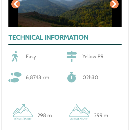
TECHNICAL INFORMATION
Easy
Yellow PR
6,8743 km
02h30
298 m
299 m