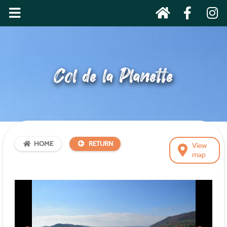
Col de la Planette
HOME
RETURN
View
map