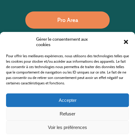
Pro Area
Gérer le consentement aux
Call us
cookies
Pour offrir les meilleures expériences, nous utilisons des technologies telles que
les cookies pour stocker et/ou accéder aux informations des appareils. Le fait
de consentir à ces technologies nous permettra de traiter des données telles
Website co-financed by the European Agricultural Fund for Rural Development
Europe invests in rural areas
que le comportement de navigation ou les ID uniques sur ce site. Le fait de ne
pas consentir ou de retirer son consentement peut avoir un effet négatif sur
certaines caractéristiques et fonctions.
Accepter
Refuser
All rights reserved
Cévennes Tourism Office in Mount Lozère
2019/2026 -
Terms and condition
-
Privacy Policy
-
Site map
-
Contact us
Design and Development
AFA-Multimedia
-
Lozère
Voir les préférences