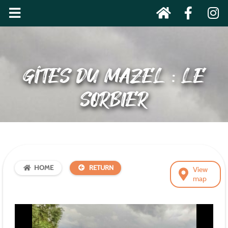
GÎTES DU MAZEL : LE
SORBIER
HOME
RETURN
View
map