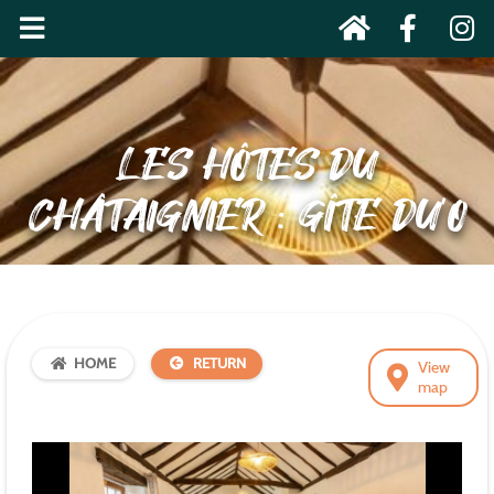
LES HÔTES DU
CHÂTAIGNIER : GÎTE DU’O
HOME
RETURN
View
map