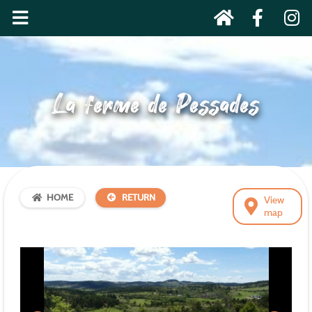
La ferme de Pessades
HOME
RETURN
View
map