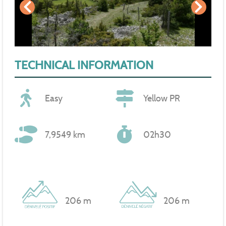
TECHNICAL INFORMATION
Easy
Yellow PR
7,9549 km
02h30
206 m
206 m