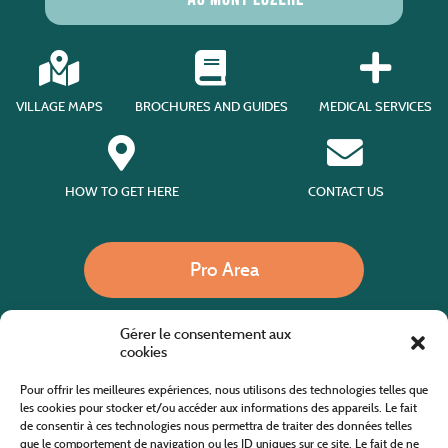
VILLAGE MAPS
BROCHURES AND GUIDES
MEDICAL SERVICES
HOW TO GET HERE
CONTACT US
Pro Area
Gérer le consentement aux
Call us
cookies
Pour offrir les meilleures expériences, nous utilisons des technologies telles que
les cookies pour stocker et/ou accéder aux informations des appareils. Le fait
de consentir à ces technologies nous permettra de traiter des données telles
Website co-financed by the European Agricultural Fund for Rural Development
Europe invests in rural areas
que le comportement de navigation ou les ID uniques sur ce site. Le fait de ne