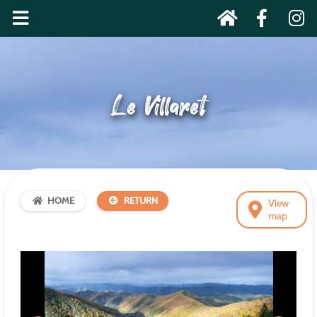
Le Villaret
HOME
RETURN
View
map