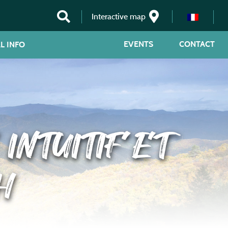
Interactive map
EVENTS
CONTACT
L INFO
INTUITIF ET
H