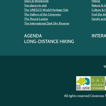
Stays & Weekends
Hiking
Top places to visit
Nature & S
The UNESCO World Heritage Site
Culture & 
The Valleys of the Cévennes
Feel the thr
The Mount Lozère
Family activ
The International Dark Sky Reserve
AGENDA
INTER
LONG-DISTANCE HIKING
W
All rights reserved
Cévennes T