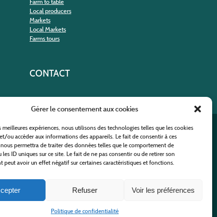
Farm to table
Local producers
Markets
Local Markets
Farms tours
CONTACT
Gérer le consentement aux cookies
es meilleures expériences, nous utilisons des technologies telles que les cookies
nt
et/ou accéder aux informations des appareils. Le fait de consentir à ces
 nous permettra de traiter des données telles que le comportement de
 les ID uniques sur ce site. Le fait de ne pas consentir ou de retirer son
peut avoir un effet négatif sur certaines caractéristiques et fonctions.
cepter
Refuser
Voir les préférences
 Policy
-
Site map
-
Contact us
Politique de confidentialité