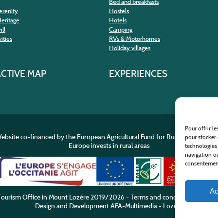
Bed and breakfasts
erenity
Hostels
Heritage
Hotels
ill
Camping
ities
RVs & Motorhomes
Holiday villages
ACTIVE MAP
EXPERIENCES
Pour offrir l
ebsite co-financed by the European Agricultural Fund for Rural Developme
pour stocker 
Europe invests in rural areas
technologies
navigation ou
consentement 
Ac
ourism Office in Mount Lozère
2019/2026 -
Terms and condition
-
Privacy
Design and Development
AFA-Multimedia
-
Lozère