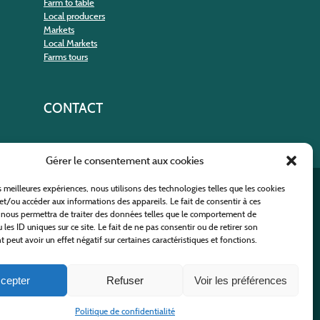
Farm to table
Local producers
Markets
Local Markets
Farms tours
CONTACT
Gérer le consentement aux cookies
es meilleures expériences, nous utilisons des technologies telles que les cookies
nt
et/ou accéder aux informations des appareils. Le fait de consentir à ces
 nous permettra de traiter des données telles que le comportement de
 les ID uniques sur ce site. Le fait de ne pas consentir ou de retirer son
peut avoir un effet négatif sur certaines caractéristiques et fonctions.
cepter
Refuser
Voir les préférences
 Policy
-
Site map
-
Contact us
Politique de confidentialité