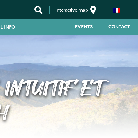
Interactive map
EVENTS
CONTACT
L INFO
INTUITIF ET
H