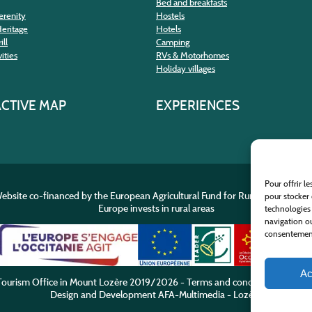
Bed and breakfasts
erenity
Hostels
Heritage
Hotels
ill
Camping
ities
RVs & Motorhomes
Holiday villages
ACTIVE MAP
EXPERIENCES
Pour offrir l
ebsite co-financed by the European Agricultural Fund for Rural Developme
pour stocker 
Europe invests in rural areas
technologies
navigation ou
consentement 
Ac
ourism Office in Mount Lozère
2019/2026 -
Terms and condition
-
Privacy
Design and Development
AFA-Multimedia
-
Lozère