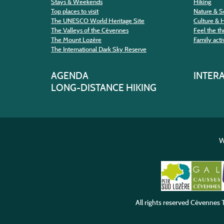
Stays & Weekends
Hiking
Top places to visit
Nature & S
The UNESCO World Heritage Site
Culture & 
The Valleys of the Cévennes
Feel the thr
The Mount Lozère
Family activ
The International Dark Sky Reserve
AGENDA
INTER
LONG-DISTANCE HIKING
W
All rights reserved
Cévennes T