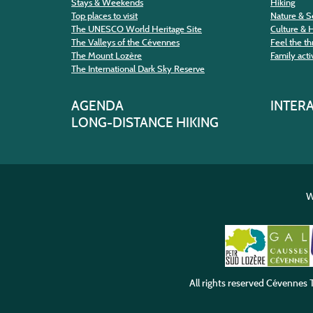
Stays & Weekends
Hiking
Top places to visit
Nature & S
The UNESCO World Heritage Site
Culture & 
The Valleys of the Cévennes
Feel the thr
The Mount Lozère
Family activ
The International Dark Sky Reserve
AGENDA
INTER
LONG-DISTANCE HIKING
W
All rights reserved
Cévennes T