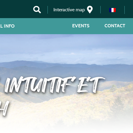
Interactive map
EVENTS
CONTACT
L INFO
INTUITIF ET
H