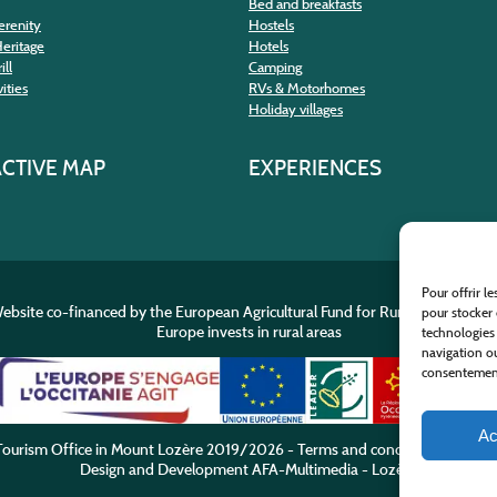
Bed and breakfasts
erenity
Hostels
Heritage
Hotels
ill
Camping
ities
RVs & Motorhomes
Holiday villages
ACTIVE MAP
EXPERIENCES
Pour offrir l
ebsite co-financed by the European Agricultural Fund for Rural Developme
pour stocker 
Europe invests in rural areas
technologies
navigation ou
consentement 
Ac
ourism Office in Mount Lozère
2019/2026 -
Terms and condition
-
Privacy
Design and Development
AFA-Multimedia
-
Lozère