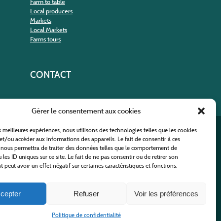
Farm to table
Local producers
Markets
Local Markets
Farms tours
CONTACT
Gérer le consentement aux cookies
es meilleures expériences, nous utilisons des technologies telles que les cookies
nt
et/ou accéder aux informations des appareils. Le fait de consentir à ces
 nous permettra de traiter des données telles que le comportement de
 les ID uniques sur ce site. Le fait de ne pas consentir ou de retirer son
peut avoir un effet négatif sur certaines caractéristiques et fonctions.
cepter
Refuser
Voir les préférences
 Policy
-
Site map
-
Contact us
Politique de confidentialité