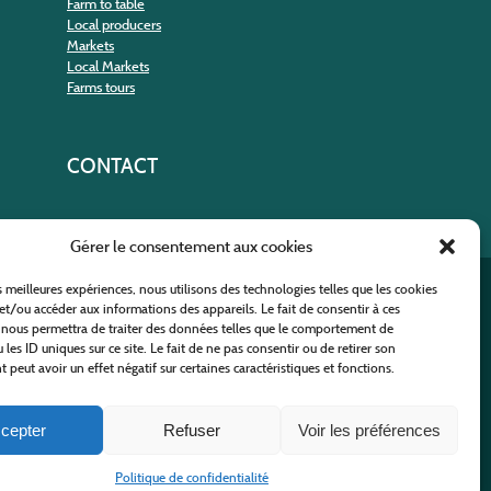
Farm to table
Local producers
Markets
Local Markets
Farms tours
CONTACT
Gérer le consentement aux cookies
es meilleures expériences, nous utilisons des technologies telles que les cookies
nt
et/ou accéder aux informations des appareils. Le fait de consentir à ces
 nous permettra de traiter des données telles que le comportement de
 les ID uniques sur ce site. Le fait de ne pas consentir ou de retirer son
peut avoir un effet négatif sur certaines caractéristiques et fonctions.
cepter
Refuser
Voir les préférences
 Policy
-
Site map
-
Contact us
Politique de confidentialité