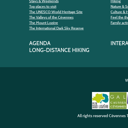
Stays & Weekends
Hiking
Top places to visit
Nature & S
The UNESCO World Heritage Site
Culture & 
The Valleys of the Cévennes
Feel the thr
The Mount Lozère
Family activ
The International Dark Sky Reserve
AGENDA
INTER
LONG-DISTANCE HIKING
W
All rights reserved
Cévennes T