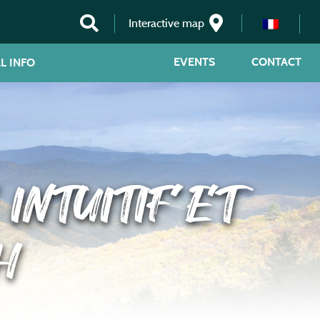
Interactive map
EVENTS
CONTACT
L INFO
INTUITIF ET
H