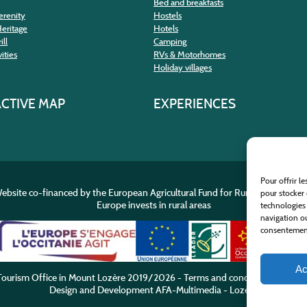
Bed and breakfasts
erenity
Hostels
Heritage
Hotels
ill
Camping
ities
RVs & Motorhomes
Holiday villages
ACTIVE MAP
EXPERIENCES
Pour offrir l
ebsite co-financed by the European Agricultural Fund for Rural Developme
pour stocker 
Europe invests in rural areas
technologies
navigation ou
consentement 
Ac
ourism Office in Mount Lozère
2019/2026 -
Terms and condition
-
Privacy
Design and Development
AFA-Multimedia
-
Lozère