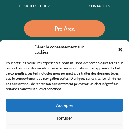
HOW TO GET HERE
CONTACT US
Pro Area
Gérer le consentement aux
Call us
cookies
Pour offrir les meilleures expériences, nous utilisons des technologies telles que
les cookies pour stocker et/ou accéder aux informations des appareils. Le fait
de consentir à ces technologies nous permettra de traiter des données telles
Website co-financed by the European Agricultural Fund for Rural Development
Europe invests in rural areas
que le comportement de navigation ou les ID uniques sur ce site. Le fait de ne
pas consentir ou de retirer son consentement peut avoir un effet négatif sur
certaines caractéristiques et fonctions.
Accepter
Refuser
All rights reserved
Cévennes Tourism Office in Mount Lozère
2019/2026 -
Terms and condition
-
Privacy Policy
-
Site map
-
Contact us
Design and Development
AFA-Multimedia
-
Lozère