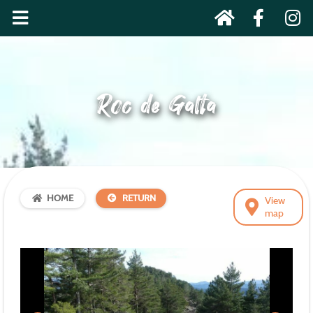
Roc de Galta
HOME
RETURN
View
map