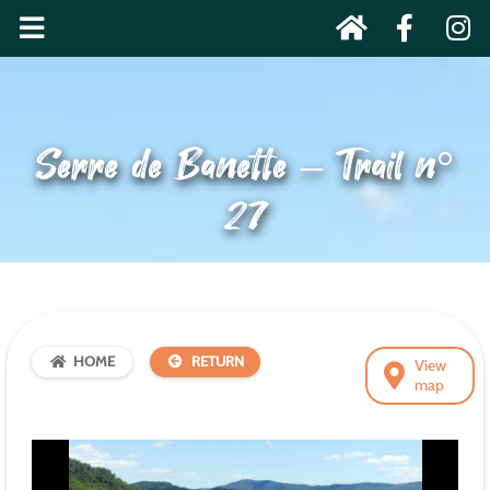
Serre de Banette – Trail n°
27
HOME
RETURN
View
map