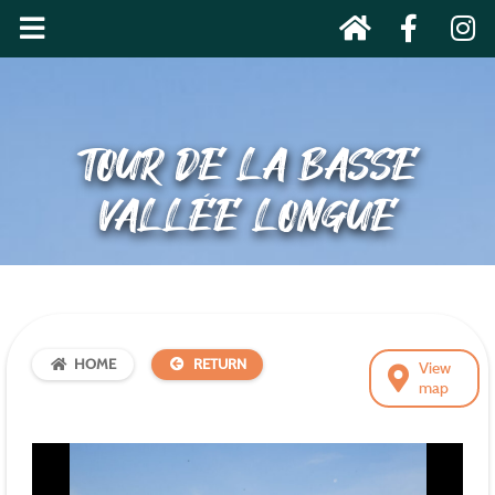
TOUR DE LA BASSE
VALLÉE LONGUE
HOME
RETURN
View
map