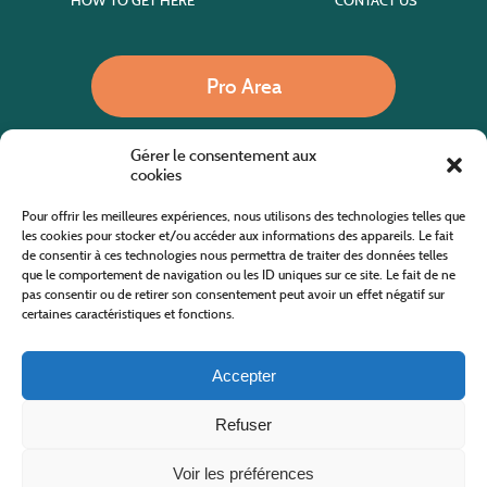
HOW TO GET HERE
CONTACT US
Pro Area
Gérer le consentement aux
Call us
cookies
Pour offrir les meilleures expériences, nous utilisons des technologies telles que
les cookies pour stocker et/ou accéder aux informations des appareils. Le fait
de consentir à ces technologies nous permettra de traiter des données telles
Website co-financed by the European Agricultural Fund for Rural Development
Europe invests in rural areas
que le comportement de navigation ou les ID uniques sur ce site. Le fait de ne
pas consentir ou de retirer son consentement peut avoir un effet négatif sur
certaines caractéristiques et fonctions.
Accepter
Refuser
All rights reserved
Cévennes Tourism Office in Mount Lozère
2019/2026 -
Terms and condition
-
Privacy Policy
-
Site map
-
Contact us
Design and Development
AFA-Multimedia
-
Lozère
Voir les préférences