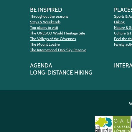
BE INSPIRED
PLACES
Throughout the seasons
Sports & Ac
Stays & Weekends
Hiking
Top places to visit
Nature & S
The UNESCO World Heritage Site
Culture & 
The Valleys of the Cévennes
Feel the thr
The Mount Lozère
Family activ
The International Dark Sky Reserve
AGENDA
INTER
LONG-DISTANCE HIKING
W