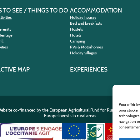
 TO SEE / THINGS TO DO
ACCOMMODATION
tivities
Holiday houses
Bed and breakfasts
erenity
Hostels
Heritage
Hotels
ill
Camping
ities
RVs & Motorhomes
Holiday villages
ACTIVE MAP
EXPERIENCES
Pour offrir l
ebsite co-financed by the European Agricultural Fund for Rural Developme
pour stocker 
Europe invests in rural areas
technologies
navigation ou
consentement 