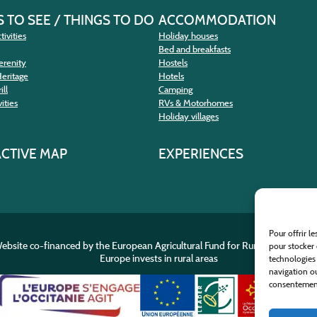
 TO SEE / THINGS TO DO
ACCOMMODATION
tivities
Holiday houses
Bed and breakfasts
erenity
Hostels
Heritage
Hotels
ill
Camping
ities
RVs & Motorhomes
Holiday villages
ACTIVE MAP
EXPERIENCES
Pour offrir l
ebsite co-financed by the European Agricultural Fund for Rural Developme
pour stocker 
Europe invests in rural areas
technologies
navigation ou
consentement 