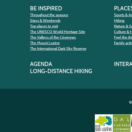
BE INSPIRED
PLACES
Throughout the seasons
Sports & Ac
Stays & Weekends
Hiking
Top places to visit
Nature & S
The UNESCO World Heritage Site
Culture & 
The Valleys of the Cévennes
Feel the thr
The Mount Lozère
Family activ
The International Dark Sky Reserve
AGENDA
INTER
LONG-DISTANCE HIKING
W