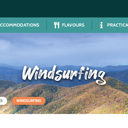
ACCOMMODATIONS
FLAVOURS
PRACTICA
Windsurfing
ES
WINDSURFING