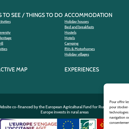
 TO SEE / THINGS TO DO
ACCOMMODATION
tivities
Holiday houses
Bed and breakfasts
erenity
Hostels
Heritage
Hotels
ill
Camping
ities
RVs & Motorhomes
Holiday villages
ACTIVE MAP
EXPERIENCES
Pour offrir l
ebsite co-financed by the European Agricultural Fund for Rural Developme
pour stocker 
Europe invests in rural areas
technologies
navigation ou
consentement 