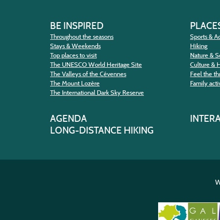
BE INSPIRED
PLACES
Throughout the seasons
Sports & Ac
Stays & Weekends
Hiking
Top places to visit
Nature & S
The UNESCO World Heritage Site
Culture & 
The Valleys of the Cévennes
Feel the thr
The Mount Lozère
Family activ
The International Dark Sky Reserve
AGENDA
INTER
LONG-DISTANCE HIKING
W