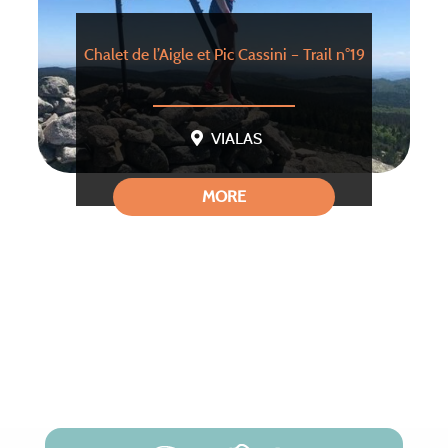
Chalet de l’Aigle et Pic Cassini – Trail n°19
VIALAS
MORE