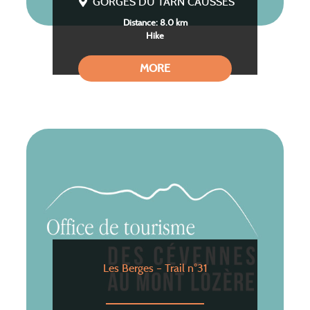
GORGES DU TARN CAUSSES
Distance: 8.0 km
Hike
MORE
Les Berges – Trail n°31