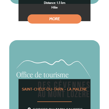
Distance: 1.5 km
Hike
MORE
SAINT-CHÉLY-DU-TARN – LA MALÈNE