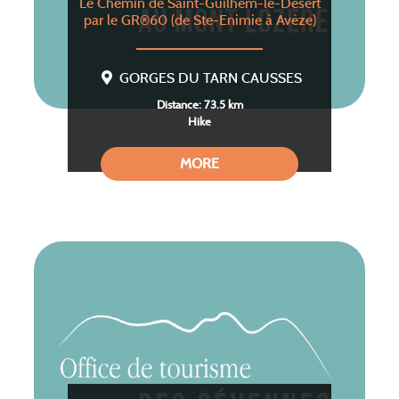
Le Chemin de Saint-Guilhem-le-Désert
par le GR®60 (de Ste-Enimie à Avèze)
GORGES DU TARN CAUSSES
Distance: 73.5 km
Hike
MORE