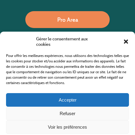
Pro Area
Gérer le consentement aux
Call us
cookies
Pour offrir les meilleures expériences, nous utilisons des technologies telles que
les cookies pour stocker et/ou accéder aux informations des appareils. Le fait
de consentir à ces technologies nous permettra de traiter des données telles
Website co-financed by the European Agricultural Fund for Rural Development
Europe invests in rural areas
que le comportement de navigation ou les ID uniques sur ce site. Le fait de ne
pas consentir ou de retirer son consentement peut avoir un effet négatif sur
certaines caractéristiques et fonctions.
Accepter
Refuser
All rights reserved
Cévennes Tourism Office in Mount Lozère
2019/2026 -
Terms and condition
-
Privacy Policy
-
Site map
-
Contact us
Design and Development
AFA-Multimedia
-
Lozère
Voir les préférences