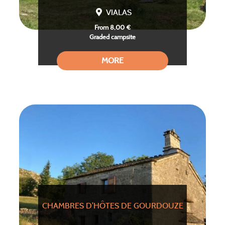
VIALAS
From 8,00 €
Graded campsite
MORE
CHAMBRES D’HÔTES DE GOURDOUZE