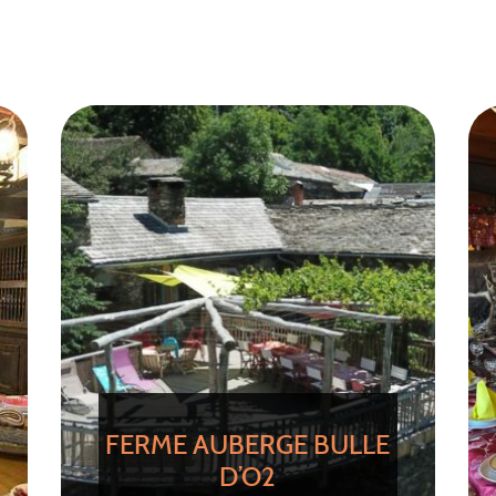
FERME AUBERGE BULLE
D’O2