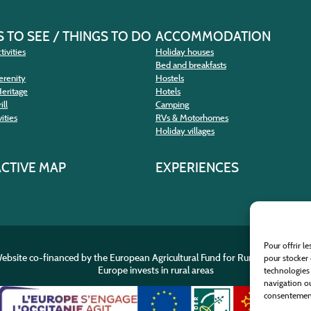
 TO SEE / THINGS TO DO
ACCOMMODATION
tivities
Holiday houses
Bed and breakfasts
erenity
Hostels
Heritage
Hotels
ill
Camping
ities
RVs & Motorhomes
Holiday villages
ACTIVE MAP
EXPERIENCES
Pour offrir l
ebsite co-financed by the European Agricultural Fund for Rural Developme
pour stocker 
Europe invests in rural areas
technologies
navigation ou
consentement 