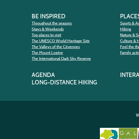
BE INSPIRED
PLACES
Throughout the seasons
Sports & Ac
Stays & Weekends
Hiking
Top places to visit
Nature & S
The UNESCO World Heritage Site
Culture & 
The Valleys of the Cévennes
Feel the thr
The Mount Lozère
Family activ
The International Dark Sky Reserve
AGENDA
INTER
LONG-DISTANCE HIKING
W