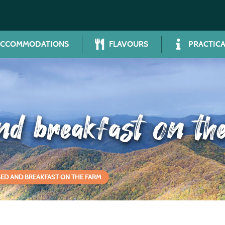
ACCOMMODATIONS
FLAVOURS
PRACTICA
nd breakfast on th
BED AND BREAKFAST ON THE FARM