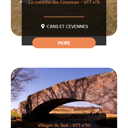
La corniche des Cévennes – VTT n°8
CANS ET CEVENNES
MORE
Villages du Sud – VTT n°10