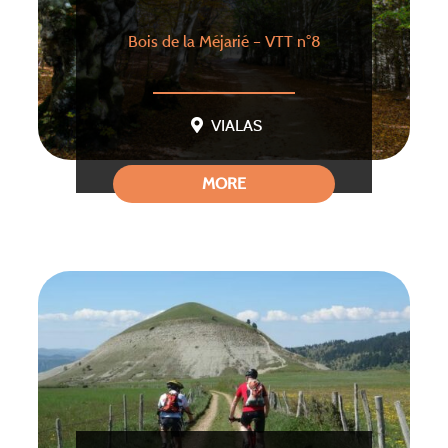
Bois de la Méjarié – VTT n°8
VIALAS
MORE