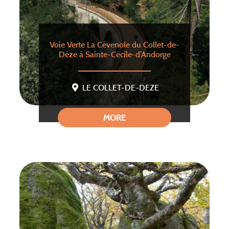
Voie Verte La Cévenole du Collet-de-
Dèze à Sainte-Cécile-d’Andorge
LE COLLET-DE-DEZE
MORE