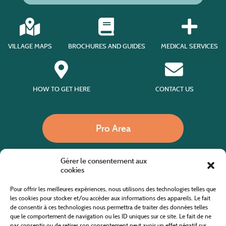
VILLAGE MAPS
BROCHURES AND GUIDES
MEDICAL SERVICES
HOW TO GET HERE
CONTACT US
Pro Area
Gérer le consentement aux
Call us
cookies
Pour offrir les meilleures expériences, nous utilisons des technologies telles que
les cookies pour stocker et/ou accéder aux informations des appareils. Le fait
de consentir à ces technologies nous permettra de traiter des données telles
Website co-financed by the European Agricultural Fund for Rural Development
Europe invests in rural areas
que le comportement de navigation ou les ID uniques sur ce site. Le fait de ne
pas consentir ou de retirer son consentement peut avoir un effet négatif sur