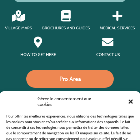
VILLAGE MAPS
BROCHURES AND GUIDES
MEDICAL SERVICES
HOW TO GET HERE
CONTACT US
Pro Area
Gérer le consentement aux
Call us
cookies
Pour offrir les meilleures expériences, nous utilisons des technologies telles que
les cookies pour stocker et/ou accéder aux informations des appareils. Le fait
de consentir à ces technologies nous permettra de traiter des données telles
Website co-financed by the European Agricultural Fund for Rural Development
Europe invests in rural areas
que le comportement de navigation ou les ID uniques sur ce site. Le fait de ne
pas consentir ou de retirer son consentement peut avoir un effet négatif sur