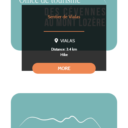
Sentier de Vialas
VIALAS
Distance: 3.4 km
Hike
MORE