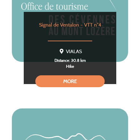
Signal de Ventalon – VTT n°4
VIALAS
Distance: 30.8 km
Hike
MORE