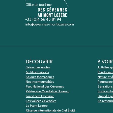
+33 (0)4 66 45 81 94
DÉCOUVRIR
A VOIR
Selon mes envies
Activités s
Au fil des saisons
Randonné
Séjours thématiques
Nature et 
Nos incontournables
Patrimoine 
Parc National des Cévennes
Sensations 
Patrimoine Mondial de l’Unesco
Sortir en f
Grand Site Occitanie
Quand il pl
Les Vallées Cévenoles
Se ressour
Le Mont Lozère
Réserve Internationale de Ciel Étoilé