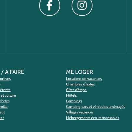
 / A FAIRE
ME LOGER
portives
Locations de vacances
e
Chambres d’hôtes
détente
Gîtes d’étape
et culture
Hôtels
fortes
Campings
amille
Camping-cars et véhicules aménagés
eut
Villages vacances
cer
Hébergements éco-responsables