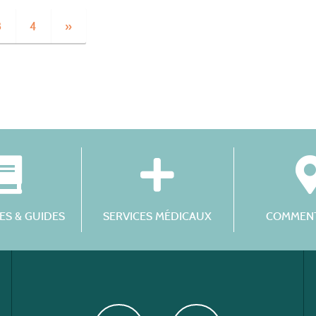
3
4
»
S & GUIDES
SERVICES MÉDICAUX
COMMENT