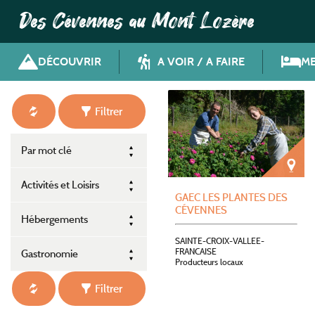
Des Cévennes au Mont Lozère
DÉCOUVRIR
A VOIR / A FAIRE
ME
Filtrer
Par mot clé
Activités et Loisirs
GAEC LES PLANTES DES
CÉVENNES
Hébergements
SAINTE-CROIX-VALLEE-
FRANCAISE
Gastronomie
Producteurs locaux
Filtrer