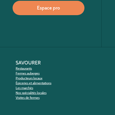
Espace pro
SAVOURER
Restaurants
Fermes auberges
Producteurs locaux
Épiceries et alimentations
Les marchés
Nos spécialités locales
Visites de fermes