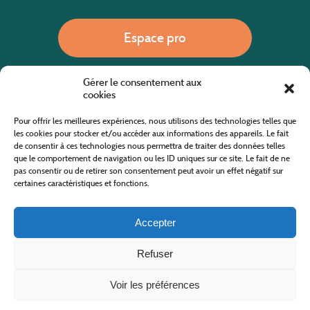
Espace pro
Gérer le consentement aux
Nous appeler
cookies
Pour offrir les meilleures expériences, nous utilisons des technologies telles que
les cookies pour stocker et/ou accéder aux informations des appareils. Le fait
de consentir à ces technologies nous permettra de traiter des données telles
Site internet cofinancé par le fonds européen agricole pour le développement rural
L'Europe investit dans les zones rurales
que le comportement de navigation ou les ID uniques sur ce site. Le fait de ne
pas consentir ou de retirer son consentement peut avoir un effet négatif sur
certaines caractéristiques et fonctions.
Accepter
Refuser
Tous droits réservés
Office de Tourisme des Cévennes au Mont Lozère
2019/2026 -
Mentions légales
-
Politique de confidentialité
-
Plan du site
-
Nous contacter
Conception & réalisation
AFA-Multimédia
-
Lozère
Voir les préférences