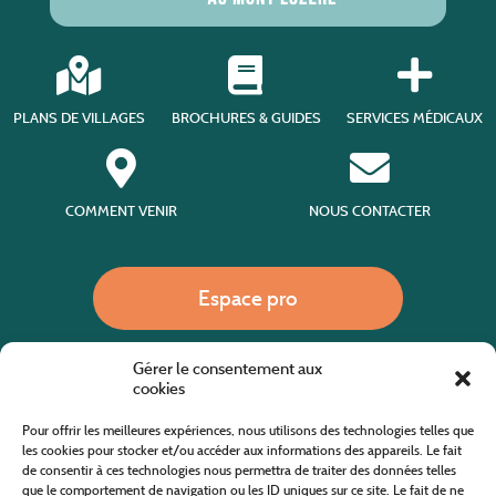
PLANS DE VILLAGES
BROCHURES & GUIDES
SERVICES MÉDICAUX
COMMENT VENIR
NOUS CONTACTER
Espace pro
Gérer le consentement aux
Nous appeler
cookies
Pour offrir les meilleures expériences, nous utilisons des technologies telles que
les cookies pour stocker et/ou accéder aux informations des appareils. Le fait
de consentir à ces technologies nous permettra de traiter des données telles
Site internet cofinancé par le fonds européen agricole pour le développement rural
L'Europe investit dans les zones rurales
que le comportement de navigation ou les ID uniques sur ce site. Le fait de ne