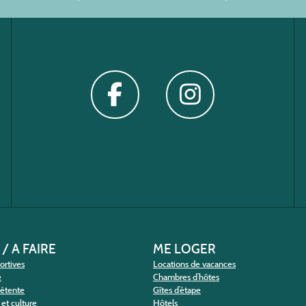
 / A FAIRE
ME LOGER
portives
Locations de vacances
e
Chambres d’hôtes
détente
Gîtes d’étape
et culture
Hôtels