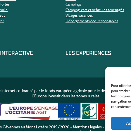
fortes
Campings
amille
Camping-cars et véhicules aménagés
eut
Villages vacances
cer
Hébergements éco-responsables
 INTÉRACTIVE
LES EXPÉRIENCES
Pour offrir l
e internet cofinancé par le fonds européen agricole pour le développement r
pour stocker 
L'Europe investit dans les zones rurales
technologies
navigation ou
consentement 
Ac
es Cévennes au Mont Lozère
2019/2026 -
Mentions légales
-
Politique de co