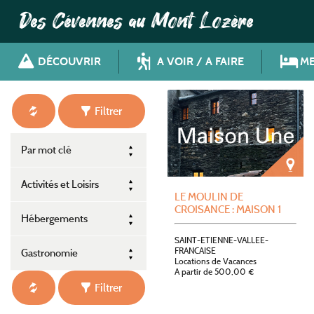
Des Cévennes au Mont Lozère
DÉCOUVRIR
A VOIR / A FAIRE
ME
Filtrer
Par mot clé
Activités et Loisirs
LE MOULIN DE
CROISANCE : MAISON 1
Hébergements
SAINT-ETIENNE-VALLEE-
FRANCAISE
Gastronomie
Locations de Vacances
A partir de 500,00 €
Filtrer