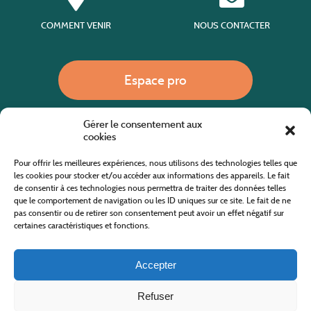
COMMENT VENIR
NOUS CONTACTER
Espace pro
Gérer le consentement aux
Nous appeler
cookies
Pour offrir les meilleures expériences, nous utilisons des technologies telles que
les cookies pour stocker et/ou accéder aux informations des appareils. Le fait
de consentir à ces technologies nous permettra de traiter des données telles
Site internet cofinancé par le fonds européen agricole pour le développement rural
L'Europe investit dans les zones rurales
que le comportement de navigation ou les ID uniques sur ce site. Le fait de ne
pas consentir ou de retirer son consentement peut avoir un effet négatif sur
certaines caractéristiques et fonctions.
Accepter
Refuser
Tous droits réservés
Office de Tourisme des Cévennes au Mont Lozère
2019/2026 -
Mentions légales
-
Politique de confidentialité
-
Plan du site
-
Nous contacter