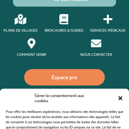
PLANS DE VILLAGES
BROCHURES & GUIDES
SERVICES MÉDICAUX
COMMENT VENIR
NOUS CONTACTER
Espace pro
Gérer le consentement aux
Nous appeler
cookies
Pour offrir les meilleures expériences, nous utilisons des technologies telles que
les cookies pour stocker et/ou accéder aux informations des appareils. Le fait
de consentir à ces technologies nous permettra de traiter des données telles
Site internet cofinancé par le fonds européen agricole pour le développement rural
L'Europe investit dans les zones rurales
que le comportement de navigation ou les ID uniques sur ce site. Le fait de ne