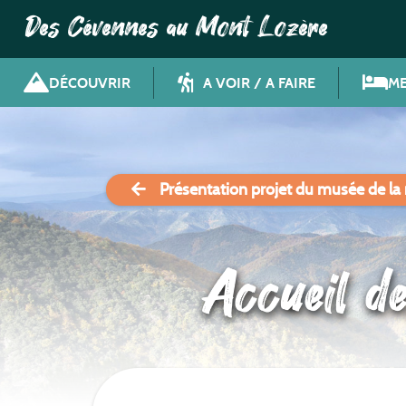
Des Cévennes au Mont Lozère
DÉCOUVRIR
A VOIR / A FAIRE
ME
Présentation projet du musée de la
Accueil d