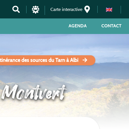
Carte interactive
AGENDA
CONTACT
tinérance des sources du Tarn à Albi
e Montvert