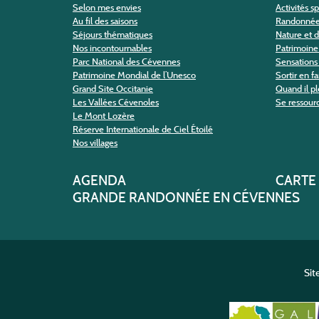
Selon mes envies
Activités s
Au fil des saisons
Randonné
Séjours thématiques
Nature et 
Nos incontournables
Patrimoine 
Parc National des Cévennes
Sensations 
Patrimoine Mondial de l’Unesco
Sortir en f
Grand Site Occitanie
Quand il pl
Les Vallées Cévenoles
Se ressour
Le Mont Lozère
Réserve Internationale de Ciel Étoilé
Nos villages
AGENDA
CARTE
GRANDE RANDONNÉE EN CÉVENNES
Sit