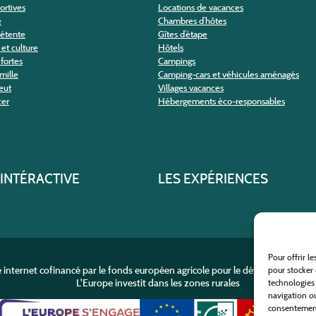
portives
Locations de vacances
e
Chambres d’hôtes
détente
Gîtes d’étape
et culture
Hôtels
fortes
Campings
amille
Camping-cars et véhicules aménagés
eut
Villages vacances
cer
Hébergements éco-responsables
 INTÉRACTIVE
LES EXPÉRIENCES
Pour offrir l
e internet cofinancé par le fonds européen agricole pour le développement r
pour stocker 
L'Europe investit dans les zones rurales
technologies
navigation ou
consentement 