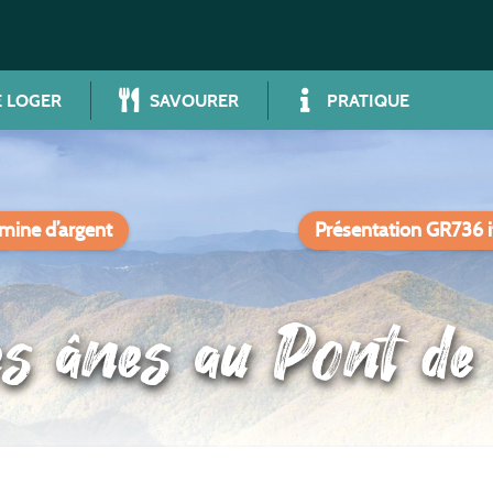
 LOGER
SAVOURER
PRATIQUE
 mine d’argent
Présentation GR736 i
es ânes au Pont d