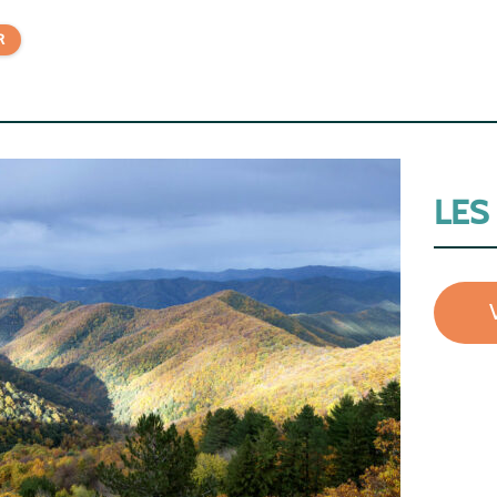
R
LES