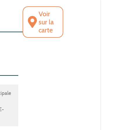
Voir
sur la
carte
cipale
E-