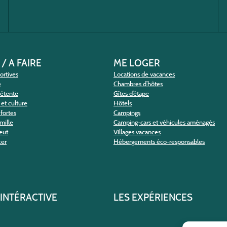
 / A FAIRE
ME LOGER
portives
Locations de vacances
e
Chambres d’hôtes
détente
Gîtes d’étape
et culture
Hôtels
fortes
Campings
amille
Camping-cars et véhicules aménagés
eut
Villages vacances
cer
Hébergements éco-responsables
 INTÉRACTIVE
LES EXPÉRIENCES