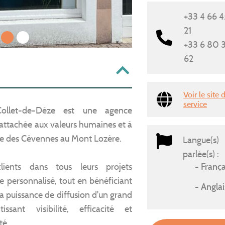
+33 4 66 4
21
1
2
+33 6 80 
62
Voir le site 
service
ollet-de-Dèze est une agence
attachée aux valeurs humaines et à
ire des Cévennes au Mont Lozère.
Langue(s)
parlée(s) :
ients dans tous leurs projets
França
e personnalisé, tout en bénéficiant
Anglai
a puissance de diffusion d'un grand
issant visibilité, efficacité et
té.