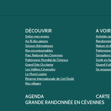
DÉCOUVRIR
A VOIR
Selon mes envies
Activités s
Au fil des saisons
Randonné
Séjours thématiques
Nature et 
Nos incontournables
Patrimoine 
Parc National des Cévennes
Sensations 
Patrimoine Mondial de l’Unesco
Sortir en f
Grand Site Occitanie
Quand il pl
Les Vallées Cévenoles
Se ressour
Le Mont Lozère
Réserve Internationale de Ciel Étoilé
Nos villages
AGENDA
CARTE
GRANDE RANDONNÉE EN CÉVENNES