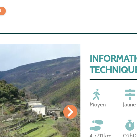
R
INFORMAT
TECHNIQU
Moyen
Jaune
4,7711 km
02h