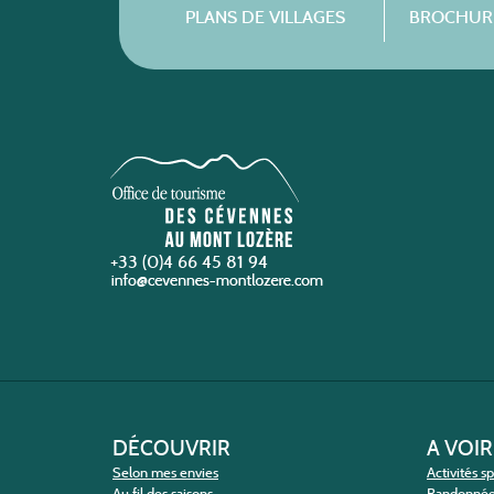
PLANS DE VILLAGES
BROCHURE
+33 (0)4 66 45 81 94
DÉCOUVRIR
A VOIR
Selon mes envies
Activités s
Au fil des saisons
Randonné