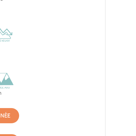
m
NNÉE