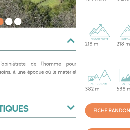
1
2
3
218 m
218 m
d'opiniâtreté de l'homme pour
esoins, à une époque où le matériel
382 m
538 
TIQUES
FICHE RANDO