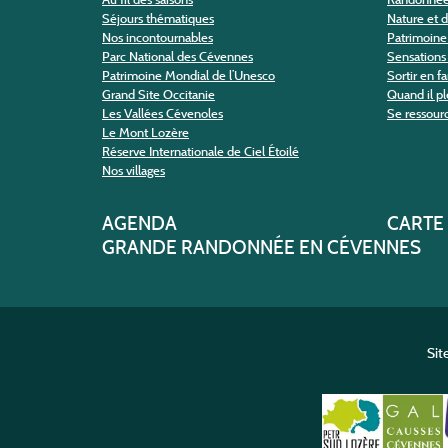
Séjours thématiques
Nature et 
Nos incontournables
Patrimoine 
Parc National des Cévennes
Sensations 
Patrimoine Mondial de l’Unesco
Sortir en f
Grand Site Occitanie
Quand il pl
Les Vallées Cévenoles
Se ressour
Le Mont Lozère
Réserve Internationale de Ciel Étoilé
Nos villages
AGENDA
CARTE
GRANDE RANDONNÉE EN CÉVENNES
Sit