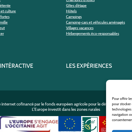
détente
Gîtes d’étape
et culture
Hôtels
fortes
Campings
amille
Camping-cars et véhicules aménagés
eut
Villages vacances
cer
Hébergements éco-responsables
 INTÉRACTIVE
LES EXPÉRIENCES
Pour offrir l
e internet cofinancé par le fonds européen agricole pour le développement r
pour stocker 
L'Europe investit dans les zones rurales
technologies
navigation ou
consentement 