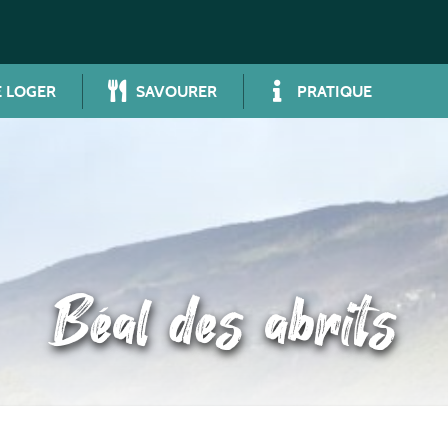
 LOGER
SAVOURER
PRATIQUE
Béal des abrits