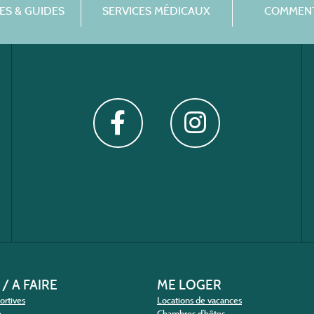
S & GUIDES
SERVICES MÉDICAUX
COMMENT
 / A FAIRE
ME LOGER
portives
Locations de vacances
e
Chambres d’hôtes