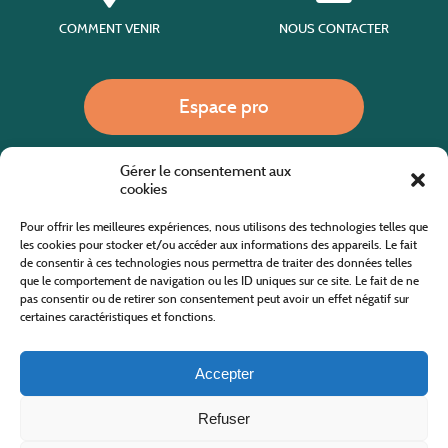
COMMENT VENIR
NOUS CONTACTER
Espace pro
Gérer le consentement aux
Nous appeler
cookies
Pour offrir les meilleures expériences, nous utilisons des technologies telles que
les cookies pour stocker et/ou accéder aux informations des appareils. Le fait
de consentir à ces technologies nous permettra de traiter des données telles
Site internet cofinancé par le fonds européen agricole pour le développement rural
L'Europe investit dans les zones rurales
que le comportement de navigation ou les ID uniques sur ce site. Le fait de ne
pas consentir ou de retirer son consentement peut avoir un effet négatif sur
certaines caractéristiques et fonctions.
Accepter
Refuser
Tous droits réservés
Office de Tourisme des Cévennes au Mont Lozère
2019/2026 -
Mentions légales
-
Politique de confidentialité
-
Plan du site
-
Nous contacter
Conception & réalisation
AFA-Multimédia
-
Lozère