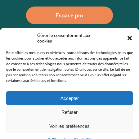
Espace pro
Gérer le consentement aux
Nous appeler
cookies
Pour offrir les meilleures expériences, nous utilisons des technologies telles que
les cookies pour stocker et/ou accéder aux informations des appareils. Le fait
de consentir à ces technologies nous permettra de traiter des données telles
Site internet cofinancé par le fonds européen agricole pour le développement rural
L'Europe investit dans les zones rurales
que le comportement de navigation ou les ID uniques sur ce site. Le fait de ne
pas consentir ou de retirer son consentement peut avoir un effet négatif sur
certaines caractéristiques et fonctions.
Accepter
Refuser
Tous droits réservés
Office de Tourisme des Cévennes au Mont Lozère
2019/2026 -
Mentions légales
-
Politique de confidentialité
-
Plan du site
-
Nous contacter
Conception & réalisation
AFA-Multimédia
-
Lozère
Voir les préférences