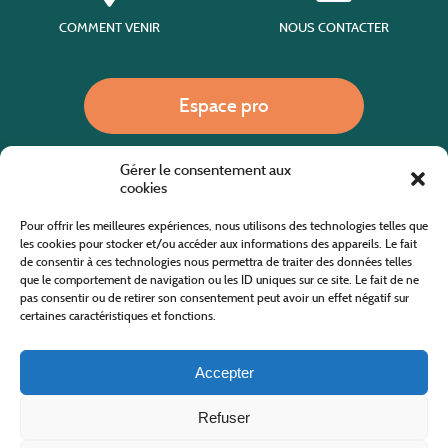
COMMENT VENIR
NOUS CONTACTER
Espace pro
Gérer le consentement aux
Nous appeler
cookies
Pour offrir les meilleures expériences, nous utilisons des technologies telles que
les cookies pour stocker et/ou accéder aux informations des appareils. Le fait
de consentir à ces technologies nous permettra de traiter des données telles
Site internet cofinancé par le fonds européen agricole pour le développement rural
L'Europe investit dans les zones rurales
que le comportement de navigation ou les ID uniques sur ce site. Le fait de ne
pas consentir ou de retirer son consentement peut avoir un effet négatif sur
certaines caractéristiques et fonctions.
Accepter
Refuser
Tous droits réservés
Office de Tourisme des Cévennes au Mont Lozère
2019/2026 -
Mentions légales
-
Politique de confidentialité
-
Plan du site
-
Nous contacter
Conception & réalisation
AFA-Multimédia
-
Lozère