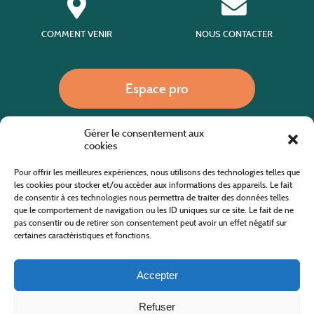
COMMENT VENIR
NOUS CONTACTER
Espace pro
Gérer le consentement aux
Nous appeler
cookies
Pour offrir les meilleures expériences, nous utilisons des technologies telles que
les cookies pour stocker et/ou accéder aux informations des appareils. Le fait
de consentir à ces technologies nous permettra de traiter des données telles
Site internet cofinancé par le fonds européen agricole pour le développement rural
L'Europe investit dans les zones rurales
que le comportement de navigation ou les ID uniques sur ce site. Le fait de ne
pas consentir ou de retirer son consentement peut avoir un effet négatif sur
certaines caractéristiques et fonctions.
Accepter
Refuser
Tous droits réservés
Office de Tourisme des Cévennes au Mont Lozère
2019/2026 -
Mentions légales
-