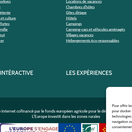
portives
Locations de vacances
e
Chambres d’hôtes
détente
Gîtes d’étape
et culture
Hôtels
fortes
Campings
amille
Camping-cars et véhicules aménagés
eut
Villages vacances
cer
Hébergements éco-responsables
 INTÉRACTIVE
LES EXPÉRIENCES
Pour offrir l
e internet cofinancé par le fonds européen agricole pour le développement r
pour stocker 
L'Europe investit dans les zones rurales
technologies
navigation ou
consentement 