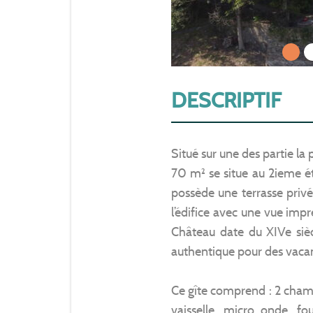
1
DESCRIPTIF
Situé sur une des partie la
70 m² se situe au 2ieme éta
possède une terrasse privé
l’édifice avec une vue impr
Château date du XIVe siècl
authentique pour des vac
Ce gîte comprend : 2 chamb
vaisselle, micro onde, fo