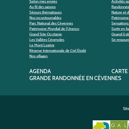
Selon mes envies
Activités s
Au fil des saisons
Randonné
Séjours thématiques
Nature et 
Nos incontournables
Patrimoine 
Parc National des Cévennes
Sensations 
Patrimoine Mondial de l’Unesco
Sortir en f
Grand Site Occitanie
Quand il pl
Les Vallées Cévenoles
Se ressour
Le Mont Lozère
Réserve Internationale de Ciel Étoilé
Nos villages
AGENDA
CARTE
GRANDE RANDONNÉE EN CÉVENNES
Sit