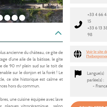
+33 4 66 4
2
3
4
5
15
+33 6 13 3
98
Voir le site d
 plus ancienne du château, ce gite de
l'hébergeme
ge d’une aile de la bâtisse, le gîte
e de 90 m² plein sud sur le toit de
enable sur le donjon et la forêt ! Le
Langue(s)
e, ce site historique est calme et
parlée(s) :
ances hors du commun.
França
res, une cuisine équipée avec lave
ur, plaques vitrocéramique… salon