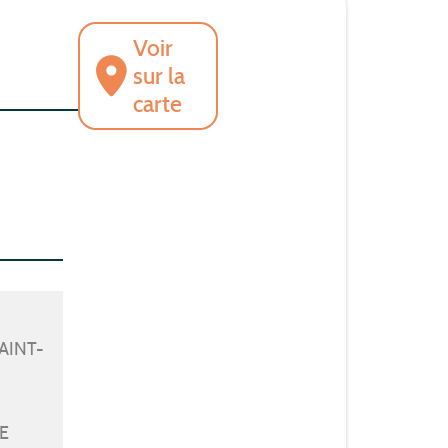
Voir
sur la
carte
AINT-
E