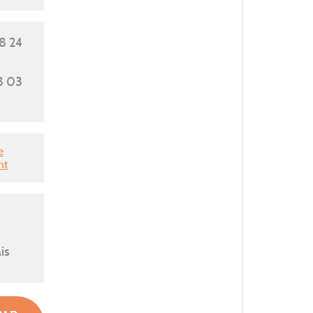
8 24
8 03
e
nt
is