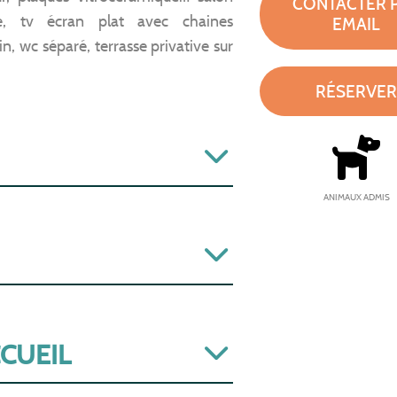
CONTACTER 
e, tv écran plat avec chaines
EMAIL
in, wc séparé, terrasse privative sur
RÉSERVER
ANIMAUX ADMIS
CCUEIL