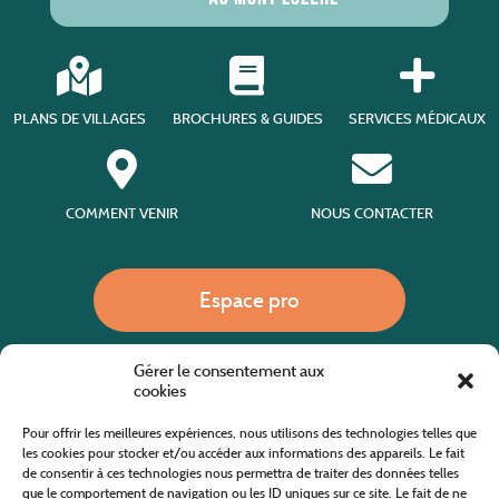
PLANS DE VILLAGES
BROCHURES & GUIDES
SERVICES MÉDICAUX
COMMENT VENIR
NOUS CONTACTER
Espace pro
Gérer le consentement aux
Nous appeler
cookies
Pour offrir les meilleures expériences, nous utilisons des technologies telles que
les cookies pour stocker et/ou accéder aux informations des appareils. Le fait
de consentir à ces technologies nous permettra de traiter des données telles
Site internet cofinancé par le fonds européen agricole pour le développement rural
L'Europe investit dans les zones rurales
que le comportement de navigation ou les ID uniques sur ce site. Le fait de ne