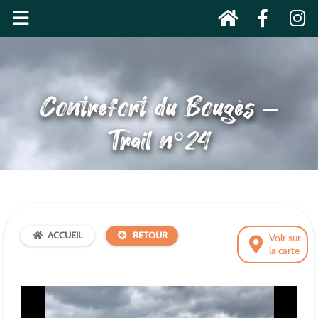
Contrefort du Bougès –
Trail n°24
ACCUEIL
RETOUR
Voir sur
la carte