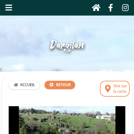
Dargilan
ACCUEIL
RETOUR
Voir sur
la carte