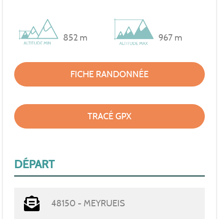
852 m
967 m
FICHE RANDONNÉE
TRACÉ GPX
DÉPART
48150 - MEYRUEIS