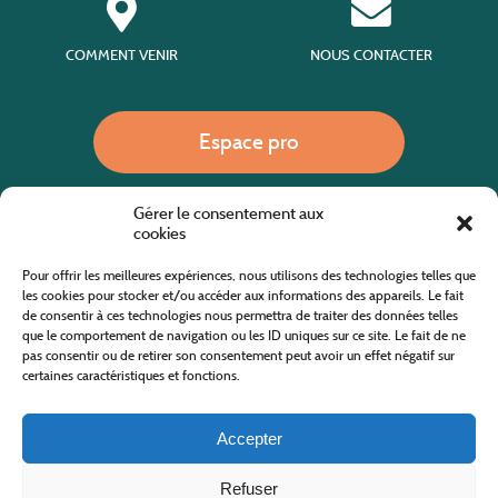
COMMENT VENIR
NOUS CONTACTER
Espace pro
Gérer le consentement aux
Nous appeler
cookies
Pour offrir les meilleures expériences, nous utilisons des technologies telles que
les cookies pour stocker et/ou accéder aux informations des appareils. Le fait
de consentir à ces technologies nous permettra de traiter des données telles
Site internet cofinancé par le fonds européen agricole pour le développement rural
L'Europe investit dans les zones rurales
que le comportement de navigation ou les ID uniques sur ce site. Le fait de ne
pas consentir ou de retirer son consentement peut avoir un effet négatif sur
certaines caractéristiques et fonctions.
Accepter
Refuser
Tous droits réservés
Office de Tourisme des Cévennes au Mont Lozère
2019/2026 -
Mentions légales
-