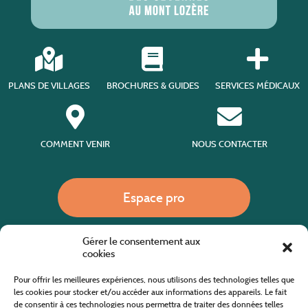
PLANS DE VILLAGES
BROCHURES & GUIDES
SERVICES MÉDICAUX
COMMENT VENIR
NOUS CONTACTER
Espace pro
Gérer le consentement aux
Nous appeler
cookies
Pour offrir les meilleures expériences, nous utilisons des technologies telles que
les cookies pour stocker et/ou accéder aux informations des appareils. Le fait
de consentir à ces technologies nous permettra de traiter des données telles
Site internet cofinancé par le fonds européen agricole pour le développement rural