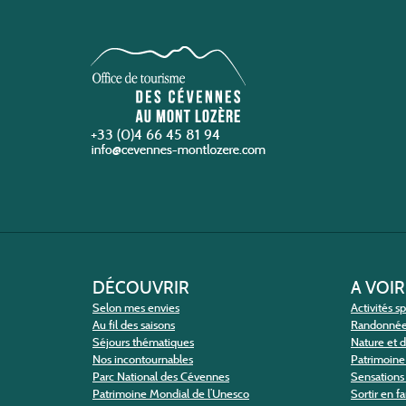
+33 (0)4 66 45 81 94
DÉCOUVRIR
A VOIR
Selon mes envies
Activités s
Au fil des saisons
Randonné
Séjours thématiques
Nature et 
Nos incontournables
Patrimoine 
Parc National des Cévennes
Sensations 
Patrimoine Mondial de l’Unesco
Sortir en f