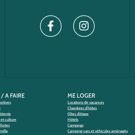
 / A FAIRE
ME LOGER
portives
Locations de vacances
e
Chambres d’hôtes
détente
Gîtes d’étape
et culture
Hôtels
fortes
Campings
amille
Camping-cars et véhicules aménagés