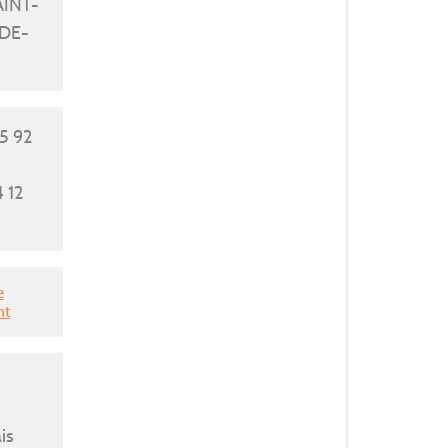
AINT-
DE-
5 92
4 12
e
nt
is