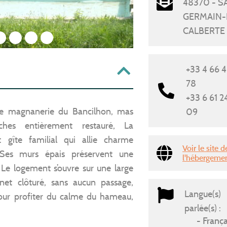
48370 - S
GERMAIN-
CALBERTE
2
3
4
5
+33 4 66 4
78
+33 6 61 2
e magnanerie du Bancilhon, mas
09
ches entièrement restauré, La
 gîte familial qui allie charme
Voir le site d
. Ses murs épais préservent une
l'hébergeme
 Le logement s’ouvre sur une large
inet clôturé, sans aucun passage,
Langue(s)
pour profiter du calme du hameau,
parlée(s) :
França