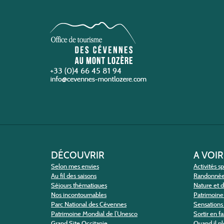
+33 (0)4 66 45 81 94
DÉCOUVRIR
A VOIR
Selon mes envies
Activités s
Au fil des saisons
Randonné
Séjours thématiques
Nature et 
Nos incontournables
Patrimoine 
Parc National des Cévennes
Sensations 
Patrimoine Mondial de l’Unesco
Sortir en f
Grand Site Occitanie
Quand il pl