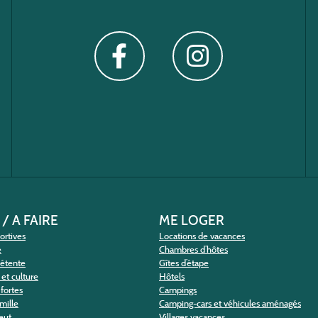
 / A FAIRE
ME LOGER
portives
Locations de vacances
e
Chambres d’hôtes
détente
Gîtes d’étape
et culture
Hôtels
fortes
Campings
amille
Camping-cars et véhicules aménagés
eut
Villages vacances