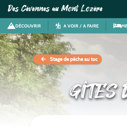
Des Cévennes au Mont Lozère
DÉCOUVRIR
A VOIR / A FAIRE
ME
Stage de pêche au toc
GÎTES 