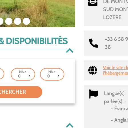
DE MONTV
SUD MON
LOZERE
2
3
4
5
& DISPONIBILITÉS
+33 6 58 9
38
Voir le site d
Nb adultes
Nb enfants
l'hébergeme
▼
▼
Langue(s)
parlée(s) :
França
Anglai