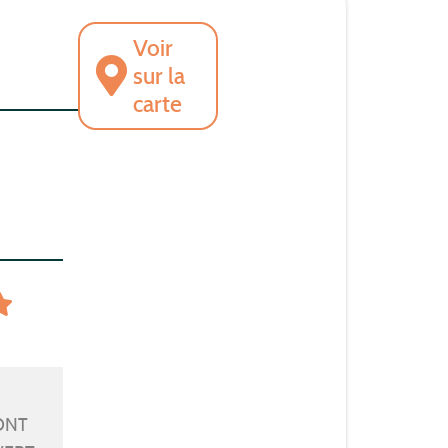
Voir
sur la
carte
ONT