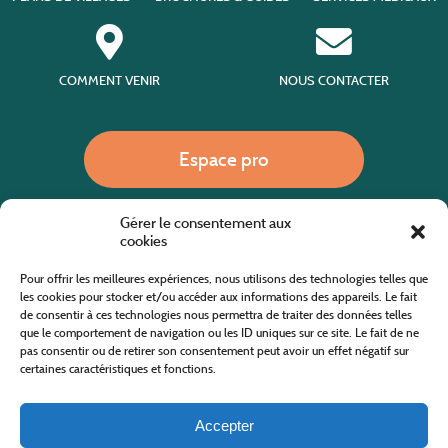
COMMENT VENIR
NOUS CONTACTER
Espace pro
Gérer le consentement aux
Nous appeler
cookies
Pour offrir les meilleures expériences, nous utilisons des technologies telles que
les cookies pour stocker et/ou accéder aux informations des appareils. Le fait
de consentir à ces technologies nous permettra de traiter des données telles
Site internet cofinancé par le fonds européen agricole pour le développement rural
L'Europe investit dans les zones rurales
que le comportement de navigation ou les ID uniques sur ce site. Le fait de ne
pas consentir ou de retirer son consentement peut avoir un effet négatif sur
certaines caractéristiques et fonctions.
Accepter