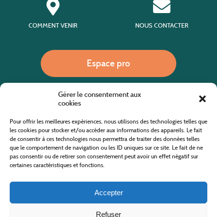
COMMENT VENIR
NOUS CONTACTER
Espace pro
Gérer le consentement aux
Nous appeler
cookies
Pour offrir les meilleures expériences, nous utilisons des technologies telles que
les cookies pour stocker et/ou accéder aux informations des appareils. Le fait
de consentir à ces technologies nous permettra de traiter des données telles
Site internet cofinancé par le fonds européen agricole pour le développement rural
L'Europe investit dans les zones rurales
que le comportement de navigation ou les ID uniques sur ce site. Le fait de ne
pas consentir ou de retirer son consentement peut avoir un effet négatif sur
certaines caractéristiques et fonctions.
Accepter
Refuser