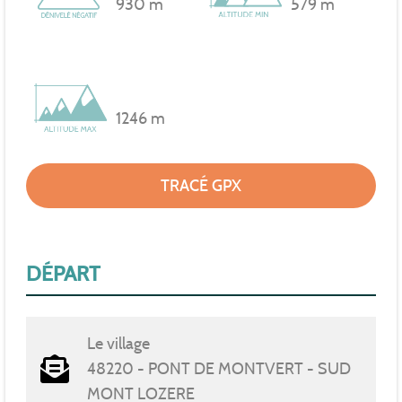
930 m
579 m
1246 m
TRACÉ GPX
DÉPART
Le village
48220 - PONT DE MONTVERT - SUD
MONT LOZERE