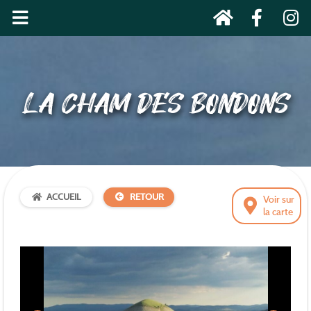
LA CHAM DES BONDONS
ACCUEIL
RETOUR
Voir sur
la carte