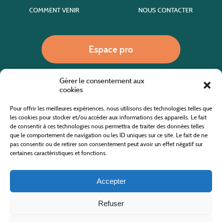
COMMENT VENIR
NOUS CONTACTER
Espace pro
Gérer le consentement aux
Nous appeler
cookies
Pour offrir les meilleures expériences, nous utilisons des technologies telles que
les cookies pour stocker et/ou accéder aux informations des appareils. Le fait
de consentir à ces technologies nous permettra de traiter des données telles
Site internet cofinancé par le fonds européen agricole pour le développement rural
L'Europe investit dans les zones rurales
que le comportement de navigation ou les ID uniques sur ce site. Le fait de ne
pas consentir ou de retirer son consentement peut avoir un effet négatif sur
certaines caractéristiques et fonctions.
Accepter
Refuser
Tous droits réservés
Office de Tourisme des Cévennes au Mont Lozère
2019/2026 -
Mentions légales
-
Politique de confidentialité
-
Plan du site
-
Nous contacter
Conception & réalisation
AFA-Multimédia
-
Lozère